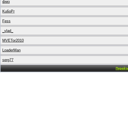
фмз
Ku6oPr
Fess
_vlad_
MVETor2010
LoaderMan
serg77
Перейти