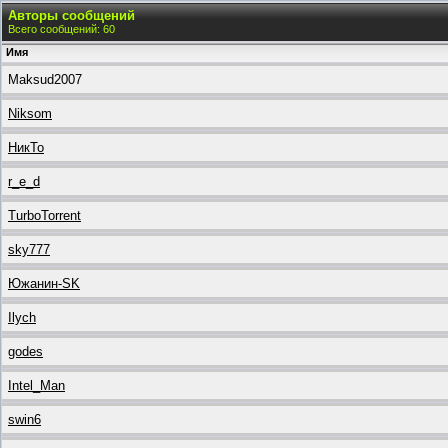
Авторы сообщений
Всего сообщений: 60
Имя
Maksud2007
Niksom
НикТо
r_e_d
TurboTorrent
sky777
Южанин-SK
Ilych
godes
Intel_Man
swin6