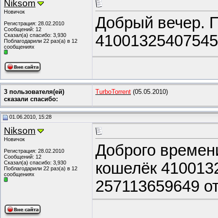
Niksom
Гость
Отправил 500 яндекс-денег на...
07.03.2016,
15:19
Новичок
Добрый вечер. П
Гость
500 рублей на Яндекс кошелек...
28.03.2016,
19:31
Регистрация: 28.02.2010
Сообщений: 12
Intel_Man
300 рублей на Яндекс кошелек...
24.06.2020,
20:13
Сказал(а) спасибо: 3,930
41001325407545,
Поблагодарили 22 раз(а) в 12
godes
500 руб. на Юмани
19.09.2022,
13:29
сообщениях
3 пользователя(ей)
TurboTorrent
(05.05.2010)
сказали cпасибо:
01.06.2010, 15:28
Niksom
Новичок
Доброго времени
Регистрация: 28.02.2010
Сообщений: 12
Сказал(а) спасибо: 3,930
кошелёк 4100132
Поблагодарили 22 раз(а) в 12
сообщениях
257113659649 от 