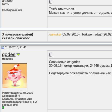
anticop
Гость
ТожА отметился.
Сообщений: n/a
Может как-нить упорядочить энто дело, 
3 пользователя(ей)
raevsku
(05.07.2015),
Torkwemada2
(26.02
сказали cпасибо:
01.10.2015, 21:41
godes
Новичок
Сообщение от godes
30.09.15 номер квитанции: 24446 сумма 
Подтвердите пожалуйста получение.чек 
Регистрация: 01.03.2010
Сообщений: 4
Сказал(а) спасибо: 218
Поблагодарили 4 раз(а) в 2
сообщениях