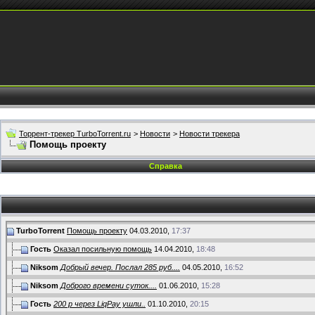
Торрент-трекер TurboTorrent.ru
>
Новости
>
Новости трекера
Помощь проекту
Справка
TurboTorrent
Помощь проекту
04.03.2010,
17:37
Гость
Оказал посильную помощь
14.04.2010,
18:48
Niksom
Добрый вечер. Послал 285 руб....
04.05.2010,
16:52
Niksom
Доброго времени суток....
01.06.2010,
15:28
Гость
200 р через LiqPay ушли..
01.10.2010,
20:15